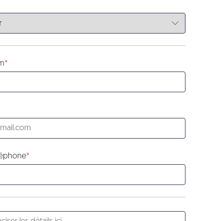
om
léphone