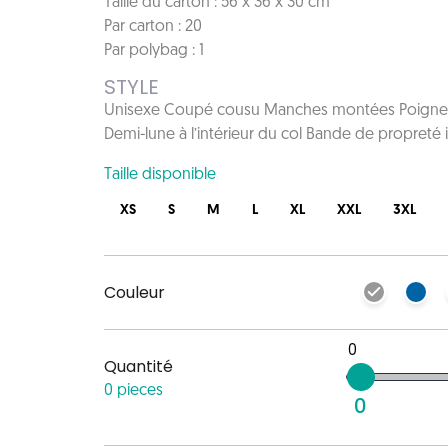
Taille du carton : 56 x 36 x 30 cm
Par carton : 20
Par polybag : 1
STYLE
Unisexe Coupé cousu Manches montées Poignets e
Demi-lune à l’intérieur du col Bande de propreté i
Taille disponible
XS
S
M
L
XL
XXL
3XL
Couleur
0
Quantité
0 pieces
0